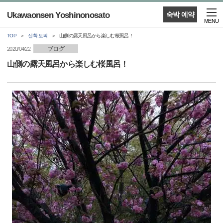
Ukawaonsen Yoshinonosato
숙박 예약
MENU
TOP
신착 토픽
山側の露天風呂から楽しむ桜風呂！
ブログ
2020/04/22
山側の露天風呂から楽しむ桜風呂！