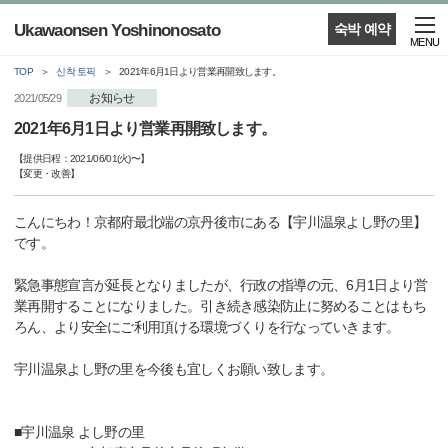
Ukawaonsen Yoshinonosato
숙박 예약
MENU
TOP
신착 토픽
2021年6月1日より営業再開致します。
お知らせ
2021/05/29
2021年6月1日より営業再開致します。
【提供日程：
2021/06/01(火)
〜】
【
変更・改善
】
こんにちわ！京都府最北端の京丹後市にある【宇川温泉よし野の里】
です。
緊急事態宣言が延長となりましたが、行政の指導の元、6月1日より営
業再開することになりました。引き続き感染防止に努めることはもち
ろん、より安全にご利用頂ける環境づくりを行なっていきます。
宇川温泉よし野の里を今後も宜しくお願い致します。
■宇川温泉 よし野の里