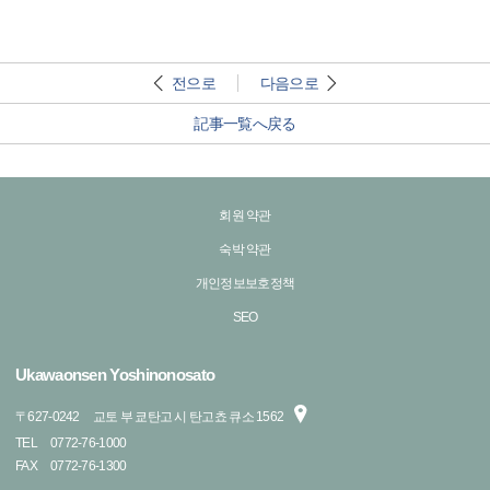
전으로
다음으로
記事一覧へ戻る
회원 약관
숙박 약관
개인정보보호정책
SEO
Ukawaonsen Yoshinonosato
〒
627-0242
교토 부 쿄탄고 시 탄고쵸 큐소 1562
TEL
0772-76-1000
FAX
0772-76-1300