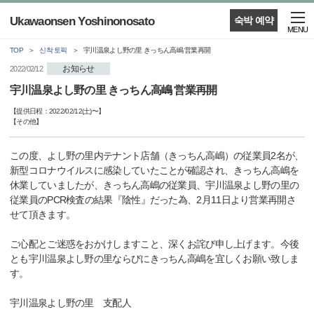
Ukawaonsen Yoshinonosato
숙박 예약
MENU
TOP
신착 토픽
宇川温泉よし野の里 きっちん高嶋 営業再開
お知らせ
2022/02/12
宇川温泉よし野の里 きっちん高嶋 営業再開
【提供日程：
2022/02/12(土)
〜】
【
その他
】
この度、よし野の里内テナント店舗（きっちん高嶋）の従業員2名が、
新型コロナウイルスに感染していたことが確認され、きっちん高嶋を
休業していましたが、きっちん高嶋の従業員、宇川温泉よし野の里の
従業員のPCR検査の結果『陰性』だった為、2月11日より営業再開さ
せて頂きます。
ご心配とご迷惑をおかけしますこと、深くお詫び申し上げます。今後
とも宇川温泉よし野の里ならびにきっちん高嶋を宜しくお願い致しま
す。
宇川温泉よし野の里 支配人