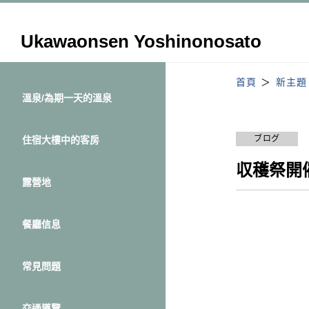
Ukawaonsen Yoshinonosato
首頁
新主題
溫泉/為期一天的溫泉
ブログ
住宿大樓中的客房
収穫祭開
露營地
餐廳信息
常見問題
交通導覽