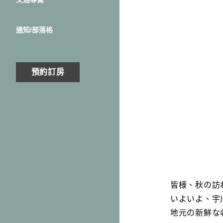
通知/部落格
預約訂房
皆様、秋の訪
いよいよ、宇
地元の新鮮な