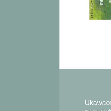
Ukawaon