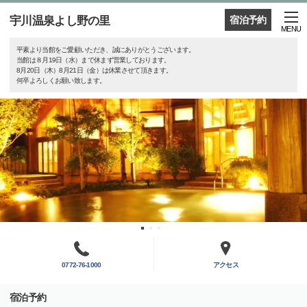
宇川温泉よし野の里
宿泊予約
MENU
平素より当館をご愛顧いただき、誠にありがとうございます。
当館は８月19日（水）まで休まず営業しております。
8月20日（木）8月21日（金）は休業させて頂きます。
何卒よろしくお願い致します。
0772-76-1000
アクセス
宿泊予約