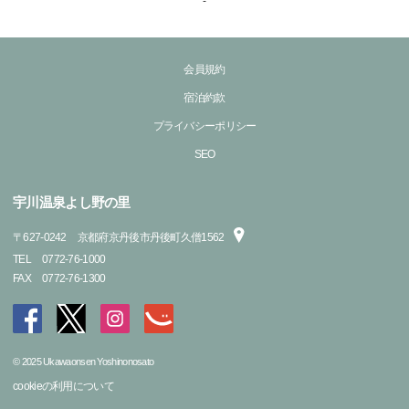
-
会員規約
宿泊約款
プライバシーポリシー
SEO
宇川温泉よし野の里
〒
627-0242
京都府京丹後市丹後町久僧1562
TEL
0772-76-1000
FAX
0772-76-1300
© 2025 Ukawaonsen Yoshinonosato
cookieの利用について