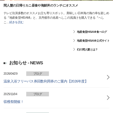
間人蟹の日帰りカニ昼食や海鮮丼のランチにオススメ
テレビ出演多数のオススメお立ち寄りスポット。美味しい日本海の海の幸を楽しめ
る『地産食堂HISAMI』と、京丹後市の名産へしこの浅漬けを購入できる『へし
こ
…
続きを読む
地産食堂HISAMI 食べログ
地産食堂HISAMI 公式サイト
幻の間人蟹とは？
お知らせ - NEWS
2026/04/29
ブログ
温泉入浴フリーパス券回数利用券のご案内【2026年度】
2025/11/04
ブログ
収穫祭開催！