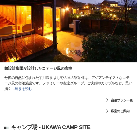
象設計集団が設計したコテージ風の客室
丹後の自然に包まれた宇川温泉 よし野の里の宿泊棟は、アジアンテイストなコテ
ージ風の宿泊施設です。ファミリーや友達グループ、ご夫婦やカップルなど、思い
描く
…
続きを読む
宿泊プラン一覧
客室のご案内
キャンプ場 - UKAWA CAMP SITE