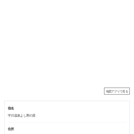
地図アプリで見る
宿名
宇川温泉よし野の里
住所