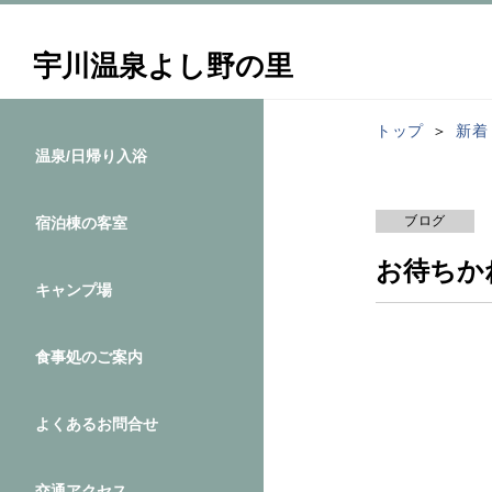
宇川温泉よし野の里
トップ
新着
温泉/日帰り入浴
ブログ
宿泊棟の客室
お待ちかね
キャンプ場
食事処のご案内
よくあるお問合せ
交通アクセス