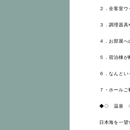
２．全客室ウ
３．調理器具
４．お部屋へ
５．宿泊棟が
６．なんとい
７・ホールご
◆◇ 温泉 
日本海を一望