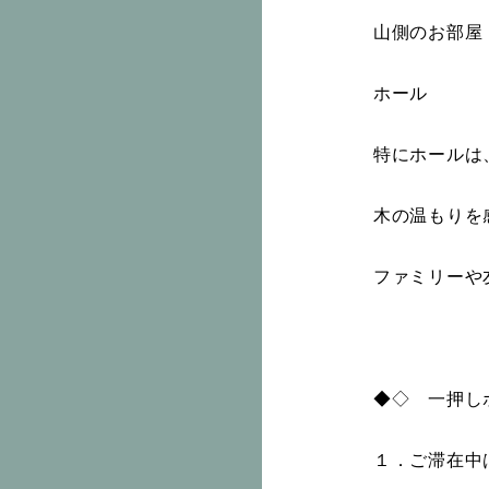
山側のお部屋
ホール お
特にホールは
木の温もりを
ファミリーや
◆◇ 一押し
１．ご滞在中