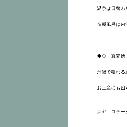
温泉は日替わ
※朝風呂は内
◆◇ 直売所
丹後で獲れる
お土産にも困
京都 コテー