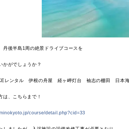
、丹後半島1周の絶景ドライブコースを
いかがでしょうか？
BIKEレンタル 伊根の舟屋 経ヶ岬灯台 袖志の棚田 日本
方は、こちらまで！
minokyoto.jp/course/detail.php?cid=33
たしましたが、入浴施設の設備改修工事が必要となり