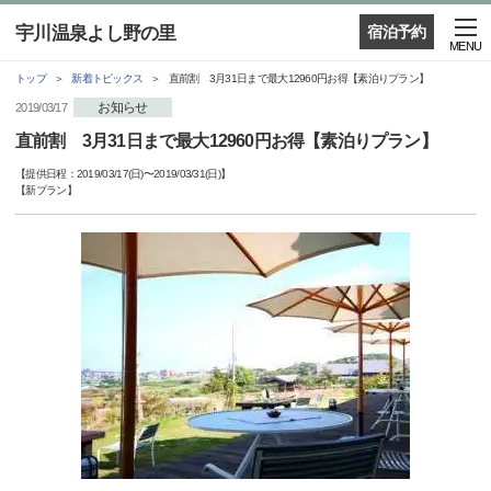
宇川温泉よし野の里
宿泊予約
MENU
トップ
新着トピックス
直前割 3月31日まで最大12960円お得【素泊りプラン】
お知らせ
2019/03/17
直前割 3月31日まで最大12960円お得【素泊りプラン】
【提供日程：
2019/03/17(日)
〜
2019/03/31(日)
】
【
新プラン
】