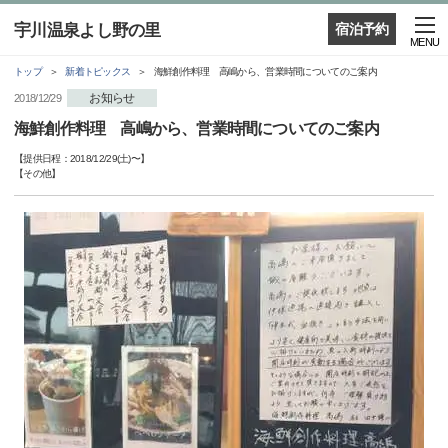
宇川温泉よし野の里
宿泊予約
MENU
トップ
新着トピックス
海鮮創作料理 高嶋から、営業時間についてのご案内
お知らせ
2018/12/29
海鮮創作料理 高嶋から、営業時間についてのご案内
【提供日程：
2018/12/29(土)
〜】
【
その他
】