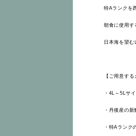
特Aランクを
朝食に使用す
日本海を望む
【ご用意する
・4L～5Lサ
・丹後産の新
・特Aランク