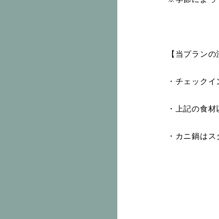
【当プランの
・チェックイン
・上記の食材
・カニ鍋はス