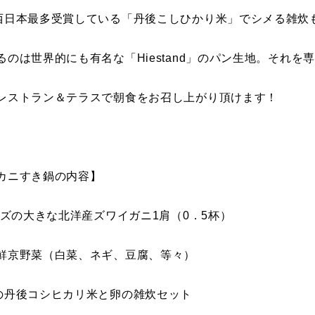
西日本最多受賞している「丹後こしひかり米」でシメる雑炊
るのは世界的にも有名な「Hiestand」のパン生地。それを
レストラン＆テラスで朝食をお召し上がり頂けます！
カニすき鍋の内容】
イズの大きな北洋産ズワイガニ1肩（0．5杯）
鮮京野菜（白菜、ネギ、豆腐、等々）
の丹後コシヒカリ米と卵の雑炊セット