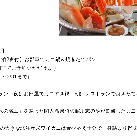
画】
1泊2食付】お部屋でカニ鍋＆焼きたてパン
OFFでご予約いただけます！
：～3/31まで）
ラン！夜はお部屋でカニすき鍋！朝はレストランで焼きたて
代の名工」を賜った間人温泉昭恋館よ志のやが監修したカニ
イズの大きな北洋産ズワイガニは食べ応え十分で、身詰まり旨