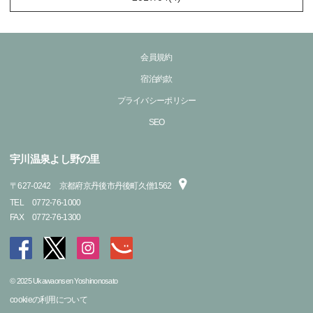
会員規約
宿泊約款
プライバシーポリシー
SEO
宇川温泉よし野の里
〒
627-0242
京都府京丹後市丹後町久僧1562
TEL
0772-76-1000
FAX
0772-76-1300
© 2025 Ukawaonsen Yoshinonosato
cookieの利用について