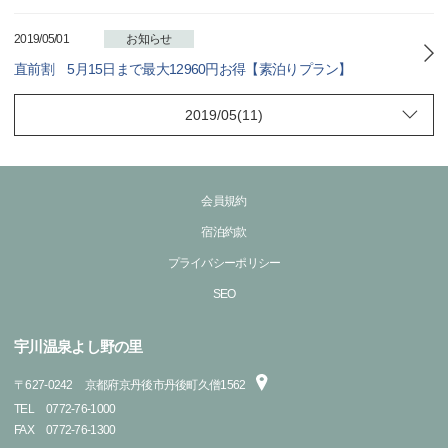
2019/05/01
お知らせ
直前割 5月15日まで最大12960円お得【素泊りプラン】
会員規約
宿泊約款
プライバシーポリシー
SEO
宇川温泉よし野の里
〒
627-0242
京都府京丹後市丹後町久僧1562
TEL
0772-76-1000
FAX
0772-76-1300