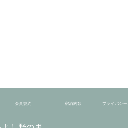
会員規約
宿泊約款
プライバシー
泉よし野の里